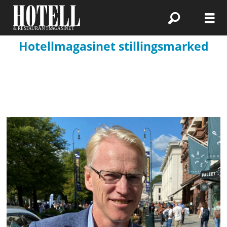
Hotellmagasinet stillingsmarked