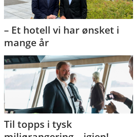
– Et hotell vi har ønsket i
mange år
Til topps i tysk
miljørangering – igjen!