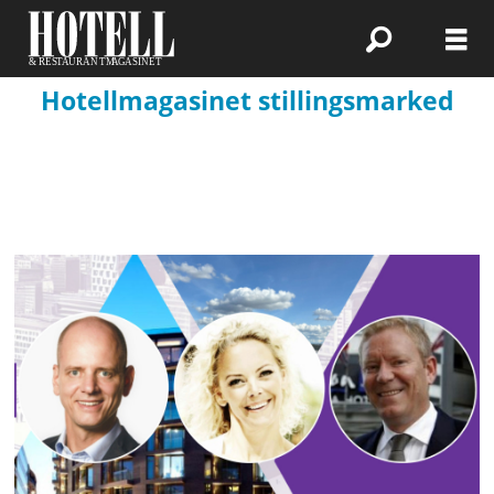
Hotellmagasinet stillingsmarked