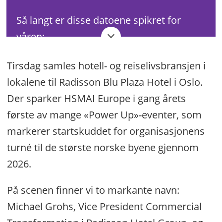
Så langt er disse datoene spikret for
våren:
Tirsdag samles hotell- og reiselivsbransjen i
24. mars – Oslo
, Radisson Blu Plaza
lokalene til Radisson Blu Plaza Hotel i Oslo.
Hotel
Der sparker HSMAI Europe i gang årets
Klikk her for å registrere deg for
første av mange «Power Up»-eventer, som
eventet i Oslo.
markerer startskuddet for organisasjonens
20. april – Trondheim
, Britannia
turné til de største norske byene gjennom
Hotel
2026.
28. april – Tromsø
, Clarion Hotel The
På scenen finner vi to markante navn:
Edge
Michael Grohs, Vice President Commercial