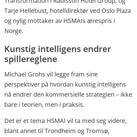
Transformation i Radisson Hotel Group, og
Datoer for Bergen, Stavanger og Ålesund
Tarje Hellebust, hotelldirektør ved Oslo Plaza
annonseres fortløpende.
og nylig mottaker av HSMAIs ærespris i
Norge.
Kunstig intelligens endrer
spillereglene
Michael Grohs vil legge fram sine
perspektiver på hvordan kunstig intelligens
nå endrer den kommersielle strategien – ikke
bare i teorien, men i praksis.
Det er et tema HSMAI vil ta med seg videre,
blant annet til Trondheim og Tromsø,