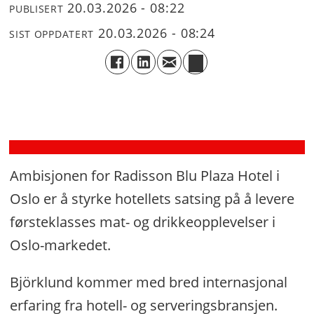
20.03.2026 - 08:22
PUBLISERT
En
20.03.2026 - 08:24
SIST OPPDATERT
sulten
leder
i
kontinuerlig
utvikling
Ambisjonen for Radisson Blu Plaza Hotel i
Oslo er å styrke hotellets satsing på å levere
førsteklasses mat- og drikkeopplevelser i
Oslo-markedet.
Björklund kommer med bred internasjonal
erfaring fra hotell- og serveringsbransjen.