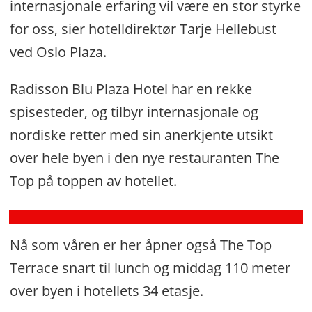
internasjonale erfaring vil være en stor styrke
for
en
for oss, sier hotelldirektør Tarje Hellebust
halv
ved Oslo Plaza.
milliard
–
Radisson Blu Plaza Hotel har en rekke
nå
spisesteder, og tilbyr internasjonale og
pusser
nordiske retter med sin anerkjente utsikt
de
over hele byen i den nye restauranten The
opp
alle
Top på toppen av hotellet.
badene
Nå som våren er her åpner også The Top
Terrace snart til lunch og middag 110 meter
over byen i hotellets 34 etasje.