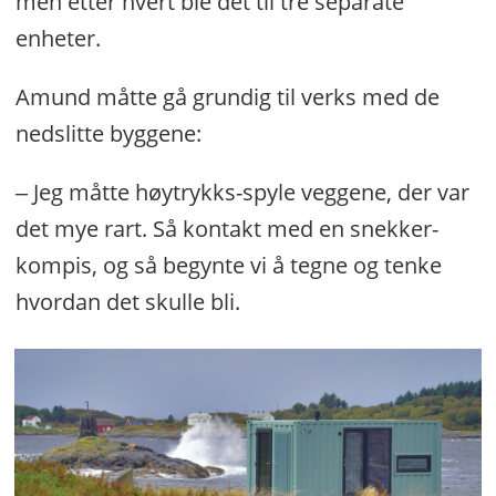
men etter hvert ble det til tre separate
enheter.
Amund måtte gå grundig til verks med de
nedslitte byggene:
‒ Jeg måtte høytrykks-spyle veggene, der var
det mye rart. Så kontakt med en snekker-
kompis, og så begynte vi å tegne og tenke
hvordan det skulle bli.