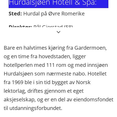
Hurdalsjøen Hotell & Spa:
Sted:
Hurdal på Øvre Romerike
Direktør:
Pål Gjerstad (58)
Antall rom:
111
Bare en halvtimes kjøring fra Gardermoen,
Annet:
Hotellet serverer kortreist og
og en time fra hovedstaden, ligger
ureist mat, har to viner som selges på
hotellperlen med 111 rom og med innsjøen
vinmonopolet, fem ølsorter fra eget
Hurdalsjøen som nærmeste nabo. Hotellet
mikrobryggeri og seks ulike sprittyper. I
fra 1969 ble i sin tid bygget av Norsk
tillegg satser de på kunst, og har egen
lektorlag, driftes gjennom et eget
skulpturpark
aksjeselskap, og er en del av eiendomsfondet
til utdanningsforbundet.