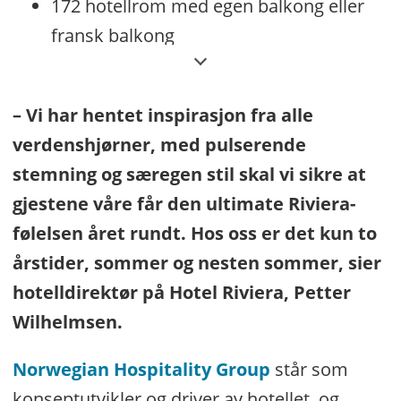
172 hotellrom med egen balkong eller
fransk balkong
Riviera Social Club – en helt unik etasje
fylt med møte- og
– Vi har hentet inspirasjon fra alle
konferansefasiliteter
verdenshjørner, med pulserende
Pool & Wellness. Vibrant Spa i 14.
stemning og særegen stil skal vi sikre at
etasje på 650m2 – delt inn i Sunrise
gjestene våre får den ultimate Riviera-
Club og Sunset Club, med rooftop
følelsen året rundt. Hos oss er det kun to
Riviera-pool
årstider, sommer og nesten sommer, sier
hotelldirektør på Hotel Riviera, Petter
Brasserie Bon Vivant
Wilhelmsen.
Bar & Patio
Norwegian Hospitality Group
står som
Beach Club med stor uteservering
konseptutvikler og driver av hotellet, og