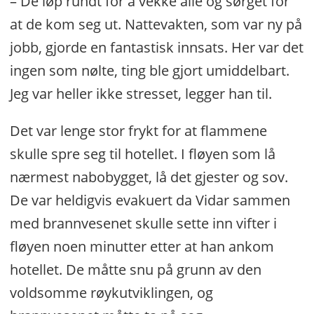
– De løp rundt for å vekke alle og sørget for
at de kom seg ut. Nattevakten, som var ny på
jobb, gjorde en fantastisk innsats. Her var det
ingen som nølte, ting ble gjort umiddelbart.
Jeg var heller ikke stresset, legger han til.
Det var lenge stor frykt for at flammene
skulle spre seg til hotellet. I fløyen som lå
nærmest nabobygget, lå det gjester og sov.
De var heldigvis evakuert da Vidar sammen
med brannvesenet skulle sette inn vifter i
fløyen noen minutter etter at han ankom
hotellet. De måtte snu på grunn av den
voldsomme røykutviklingen, og