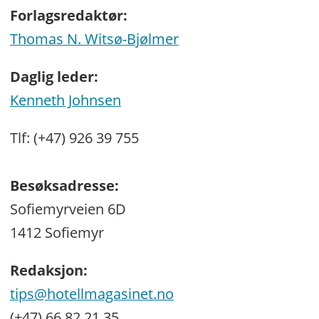
Forlagsredaktør:
Thomas N. Witsø-Bjølmer
Daglig leder:
Kenneth Johnsen
Tlf: (+47) 926 39 755
Besøksadresse:
Sofiemyrveien 6D
1412 Sofiemyr
Redaksjon:
tips@hotellmagasinet.no
(+47) 66 82 21 35