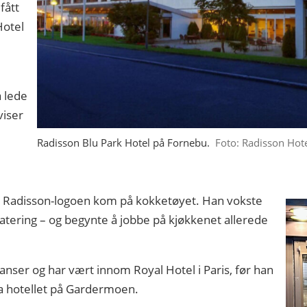
fått
Hotel
å lede
viser
Radisson Blu Park Hotel på Fornebu.
Foto: Radisson Hot
 Radisson-logoen kom på kokketøyet. Han vokste
catering – og begynte å jobbe på kjøkkenet allerede
anser og har vært innom Royal Hotel i Paris, før han
ia hotellet på Gardermoen.