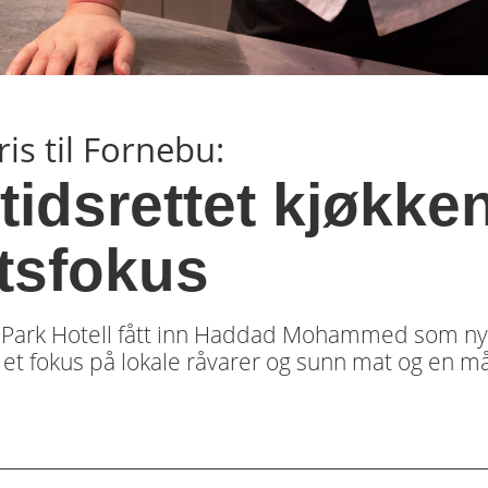
is til Fornebu:
tidsrettet kjøkke
etsfokus
lu Park Hotell fått inn Haddad Mohammed som ny
en, et fokus på lokale råvarer og sunn mat og en m