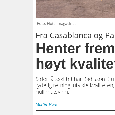
Foto: Hotellmagasinet
Fra Casablanca og Par
Henter frem
høyt kvalit
Siden årsskiftet har Radisson B
tydelig retning: utvikle kvalitet
null matsvinn.
Martin
Mørk