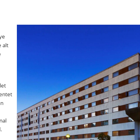
ye
 alt
e
let
hentet
en
nal
.