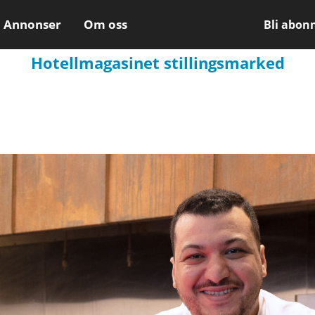
Annonser
Om oss
Bli abon
Hotellmagasinet stillingsmarked