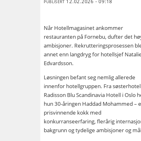
12.02.2026 - 09:18
PUBLISERT
Når Hotellmagasinet ankommer
restauranten på Fornebu, dufter det hø
ambisjoner. Rekrutteringsprosessen ble
annet enn langdryg for hotellsjef Natali
Edvardsson.
Løsningen befant seg nemlig allerede
innenfor hotellgruppen. Fra søsterhotel
Radisson Blu Scandinavia Hotell i Oslo 
hun 30-åringen Haddad Mohammed – 
prisvinnende kokk med
konkurranseerfaring, flerårig internasjo
bakgrunn og tydelige ambisjoner og mål