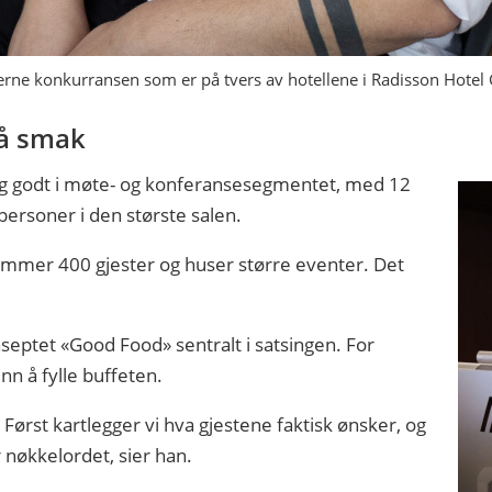
ne konkurransen som er på tvers av hotellene i Radisson Hotel
på smak
seg godt i møte- og konferansesegmentet, med 12
ersoner i den største salen.
rommer 400 gjester og huser større eventer. Det
eptet «Good Food» sentralt i satsingen. For
 å fylle buffeten.
 Først kartlegger vi hva gjestene faktisk ønsker, og
 nøkkelordet, sier han.