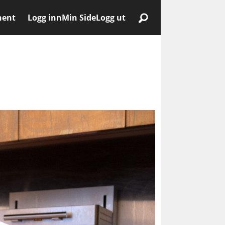
nent
Logg inn
Min Side
Logg ut