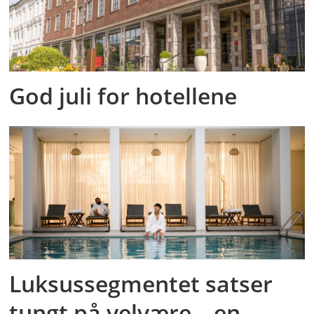
God juli for hotellene
Luksussegmentet satser
tungt på velvære – en