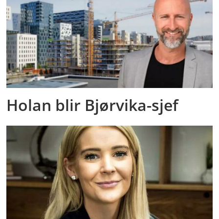
Holan blir Bjørvika-sjef