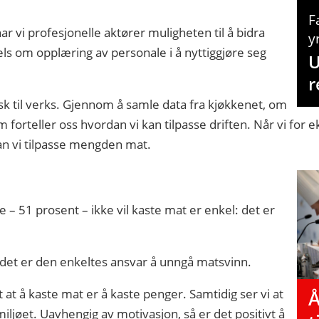
F
ar vi profesjonelle aktører muligheten til å bidra
y
ls om opplæring av personale i å nyttiggjøre seg
U
r
k til verks. Gjennom å samle data fra kjøkkenet, om
 forteller oss hvordan vi kan tilpasse driften. Når vi for
n vi tilpasse mengden mat.
te – 51 prosent – ikke vil kaste mat er enkel: det er
 det er den enkeltes ansvar å unngå matsvinn.
 at å kaste mat er å kaste penger. Samtidig ser vi at
Å
iljøet. Uavhengig av motivasjon, så er det positivt å