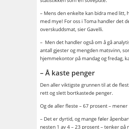
statistikken som en sovepute.
– Mens den enkelte kan bidra med litt, h
med mye! For oss i Toma handler det de
overskuddsmat, sier Gavelli.
– Men det handler også om å gå analytis
antall gjester og mengden matsvinn, som
hjemmekontor på mandag og fredag, ka
– Å kaste penger
Den aller viktigste grunnen til at de fles
rett og slett bortkastede penger.
Og de aller fleste – 67 prosent – mener
– Det er dyrtid, og mange føler åpenbart
nesten 1 av 4 – 23 prosent – tenker på m