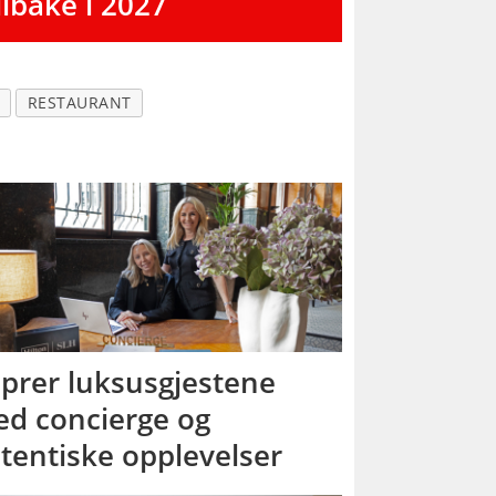
ilbake i 2027
RESTAURANT
prer luksusgjestene
d concierge og
tentiske opplevelser