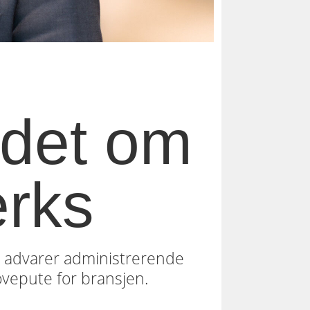
 det om
erks
g advarer administrerende
ovepute for bransjen.