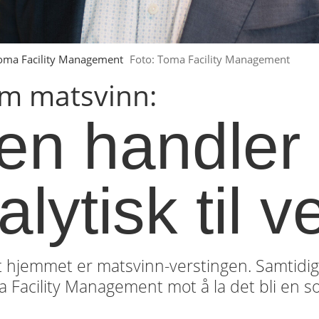
 Toma Facility Management
Foto: Toma Facility Management
om matsvinn:
jen handler
lytisk til v
at hjemmet er matsvinn-verstingen. Samtidi
ma Facility Management mot å la det bli en s