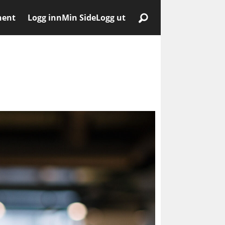
nent
Logg inn
Min Side
Logg ut