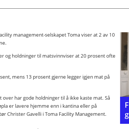
acility management-selskapet Toma viser at 2 av 10
me.
 og holdninger til matsvinnviser at 20 prosent ofte
prosent, mens 13 prosent gjerne legger igjen mat på
 over har gode holdninger til å ikke kaste mat. Så
F
 søpla er lavere hjemme enn i kantina eller på
g
tør Christer Gavelli i Toma Facility Management.