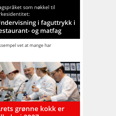
agspråket som nøkkel til
rkesidentitet:
ndervisning i faguttrykk i
estaurant- og matfag
 eksempel vet at mange har
rets grønne kokk er