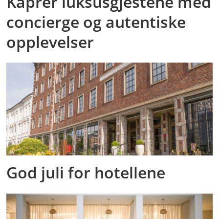
Kaprer luksusgjestene med
concierge og autentiske
opplevelser
God juli for hotellene