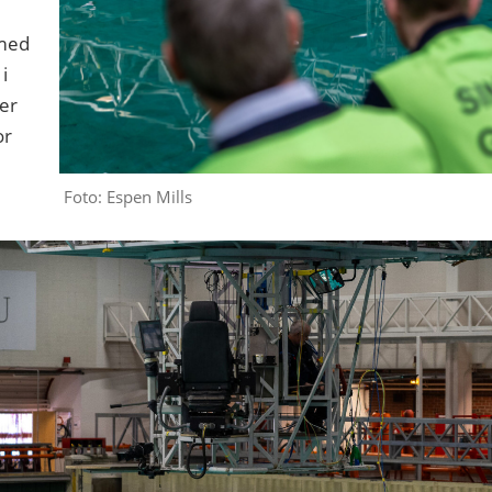
 med
i
 er
or
Foto: Espen Mills