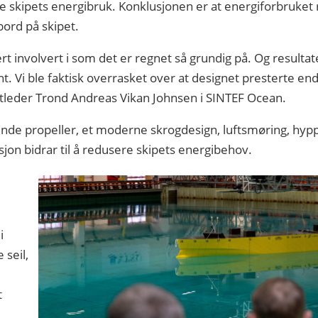
e skipets energibruk. Konklusjonen er at energiforbruke
ord på skipet.
ært involvert i som det er regnet så grundig på. Og resultat
t. Vi ble faktisk overrasket over at designet presterte en
ktleder Trond Andreas Vikan Johnsen i SINTEF Ocean.
ende propeller, et moderne skrogdesign, luftsmøring, hy
sjon bidrar til å redusere skipets energibehov.
i
 seil,
t