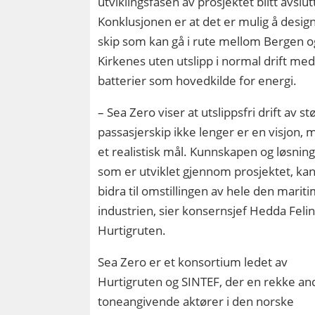
utviklingsfasen av prosjektet blitt avslut
Konklusjonen er at det er mulig å desig
skip som kan gå i rute mellom Bergen o
Kirkenes uten utslipp i normal drift me
batterier som hovedkilde for energi.
– Sea Zero viser at utslippsfri drift av st
passasjerskip ikke lenger er en visjon,
et realistisk mål. Kunnskapen og løsnin
som er utviklet gjennom prosjektet, ka
bidra til omstillingen av hele den marit
industrien, sier konsernsjef Hedda Felin
Hurtigruten.
Sea Zero er et konsortium ledet av
Hurtigruten og SINTEF, der en rekke an
toneangivende aktører i den norske