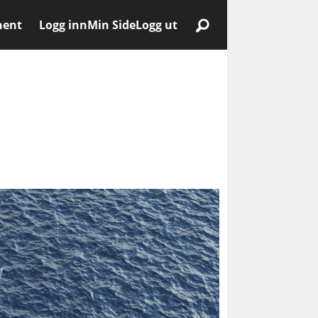
nent
Logg inn
Min Side
Logg ut