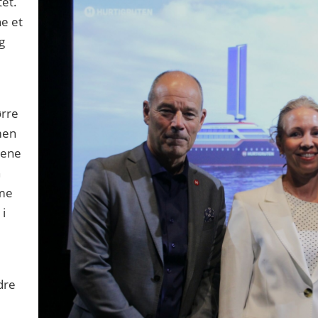
tet.
ne et
g
d
ørre
 men
gene
n
ime
 i
dre