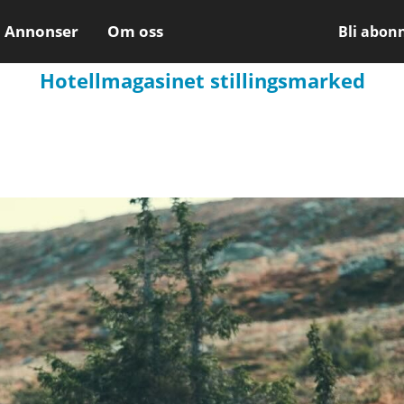
Annonser
Om oss
Bli abon
Hotellmagasinet stillingsmarked