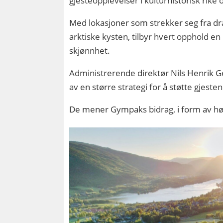
gjesteopplevelser i kulturhistorisk rike
Med lokasjoner som strekker seg fra dram
arktiske kysten, tilbyr hvert opphold en 
skjønnhet.
Administrerende direktør Nils Henrik Ge
av en større strategi for å støtte gjeste
De mener Gympaks bidrag, i form av høykv