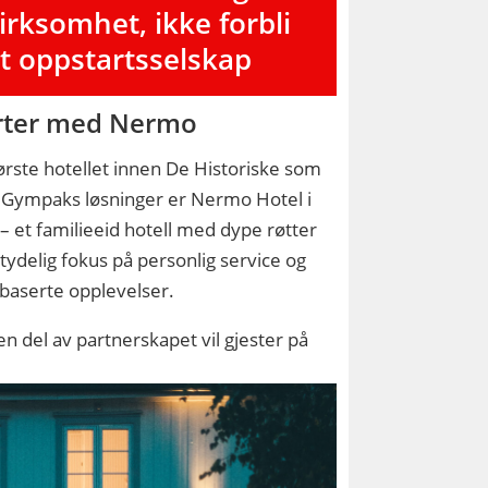
irksomhet, ikke forbli
t oppstartsselskap
rter med Nermo
ørste hotellet innen De Historiske som
r Gympaks løsninger er Nermo Hotel i
– et familieeid hotell med dype røtter
 tydelig fokus på personlig service og
baserte opplevelser.
n del av partnerskapet vil gjester på