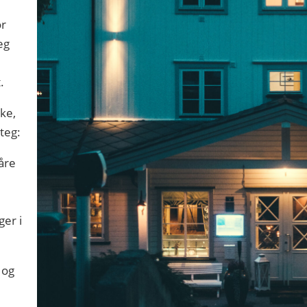
or
eg
.
ske,
teg:
åre
ger i
 og