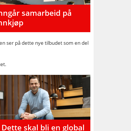
nngår samarbeid på
nnkjøp
pen ser på dette nye tilbudet som en del
et.
 Dette skal bli en global