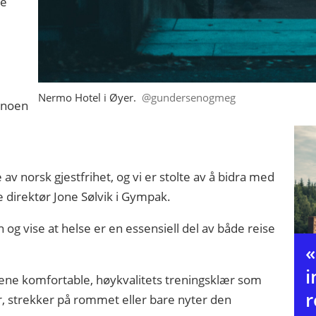
de
Nermo Hotel i Øyer.
@gundersenogmeg
l noen
av norsk gjestfrihet, og vi er stolte av å bidra med
 direktør Jone Sølvik i Gympak.
og vise at helse er en essensiell del av både reise
«
i
tene komfortable, høykvalitets treningsklær som
r
tur, strekker på rommet eller bare nyter den