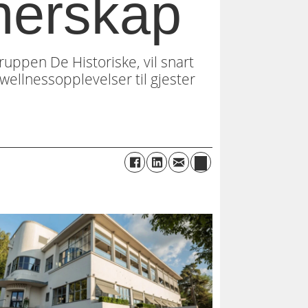
nerskap
ppen De Historiske, vil snart
ellnessopplevelser til gjester