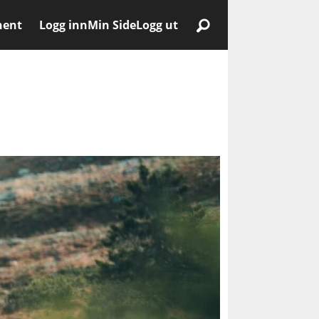
nent
Logg inn
Min Side
Logg ut