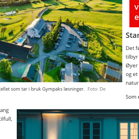
v
e
Sta
Det f
tilby
Øyer 
og et
natur
tellet som tar i bruk Gympaks løsninger.
Foto: De
Som e
gang
lfull,