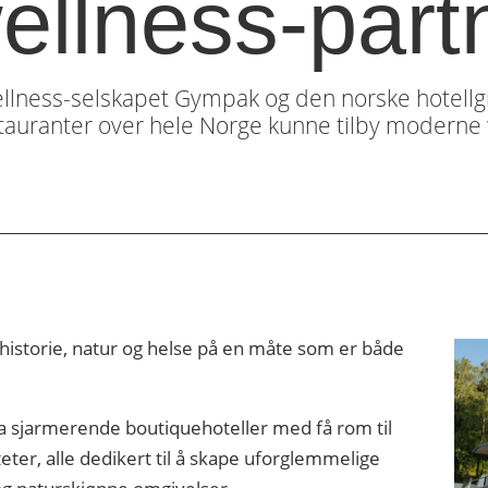
ellness-part
lness-selskapet Gympak og den norske hotellgru
tauranter over hele Norge kunne tilby moderne w
istorie, natur og helse på en måte som er både
 sjarmerende boutiquehoteller med få rom til
teter, alle dedikert til å skape uforglemmelige