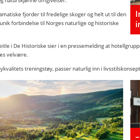
 og naturskjønne omgivelser.
I
atiske fjorder til fredelige skoger og helt ut til den
i
unik forbindelse til Norges naturlige og historiske
itle i De Historiske sier i en pressemelding at hotellgrup
nes velvære.
alitets treningstøy, passer naturlig inn i livsstilskonsept
–