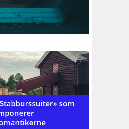
Stabburssuiter» som
mponerer
omantikerne