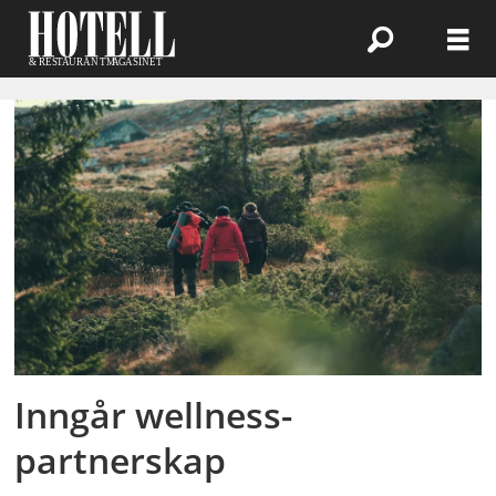
Emne:
gympak
Inngår wellness-
partnerskap