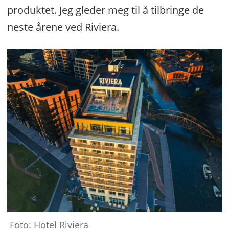
produktet. Jeg gleder meg til å tilbringe de
neste årene ved Riviera.
Jarle
Moen:
–
Disse
tre
grepene
var
Foto: Hotel Riviera