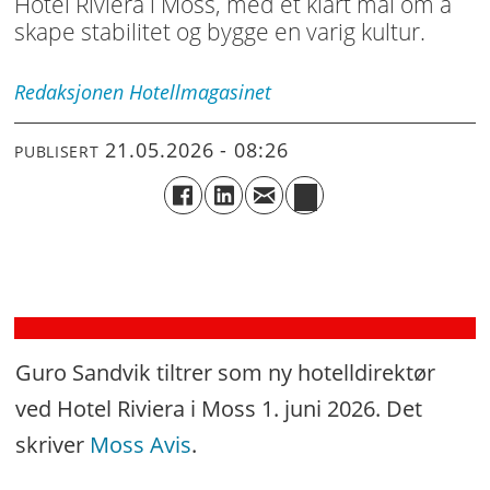
Hotel Riviera i Moss, med et klart mål om å
skape stabilitet og bygge en varig kultur.
Fra
Riviera
Redaksjonen
Hotellmagasinet
til
21.05.2026 - 08:26
PUBLISERT
nytt
boutique-
hotell
i
Trondheim
Guro Sandvik tiltrer som ny hotelldirektør
ved Hotel Riviera i Moss 1. juni 2026. Det
skriver
Moss Avis
.