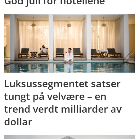
God juli for hotellene
Luksussegmentet satser
tungt på velvære – en
trend verdt milliarder av
dollar