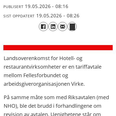
19.05.2026 - 08:16
rammer
PUBLISERT
hoteller
19.05.2026 - 08:26
SIST OPPDATERT
og
servering
ved
flyplassene
Landsoverenkomst for Hotell- og
restaurantvirksomheter er en tariffavtale
mellom Fellesforbundet og
arbeidsgiverorganisasjonen Virke.
På samme måte som med Riksavtalen (med
NHO), ble det brudd i forhandlingene om
revisjon av avtalen. Uenighetene står om