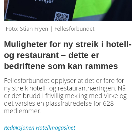
Foto: Stian Fryen | Fellesforbundet
Muligheter for ny streik i hotell-
og restaurant – dette er
bedriftene som kan rammes
Fellesforbundet opplyser at det er fare for
ny streik hotell- og restaurantnæringen. Nå
er det brudd i frivillig mekling med Virke og
det varsles en plassfratredelse for 628
Uttak
medlemmer.
sju
fra
Redaksjonen
Hotellmagasinet
Fellesforbundet
–