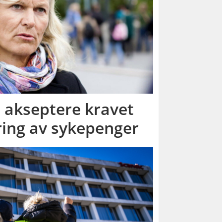
å akseptere kravet
ring av sykepenger