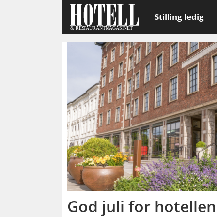
Stilling ledig
Emne:
nho
reiseliv
God juli for hotelle