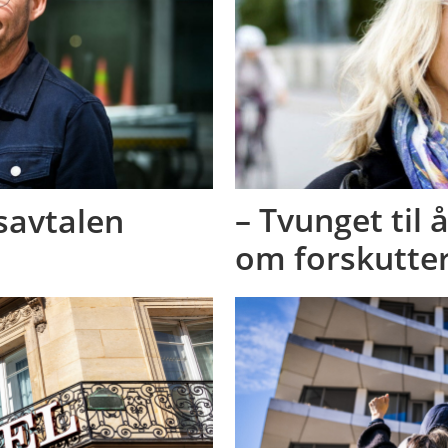
savtalen
– Tvunget til 
om forskutte