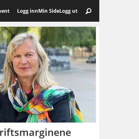
nent
Logg inn
Min Side
Logg ut
driftsmarginene