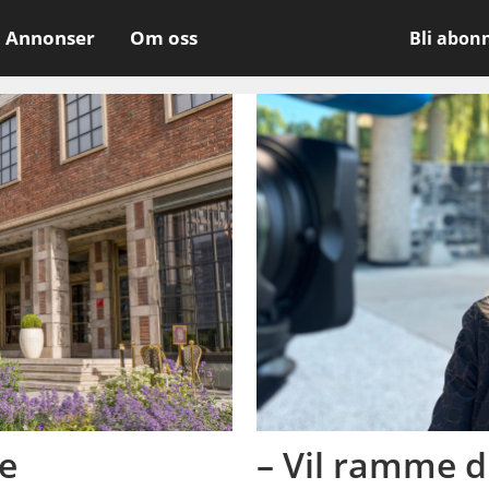
Annonser
Om oss
Bli abon
ne
– Vil ramme 