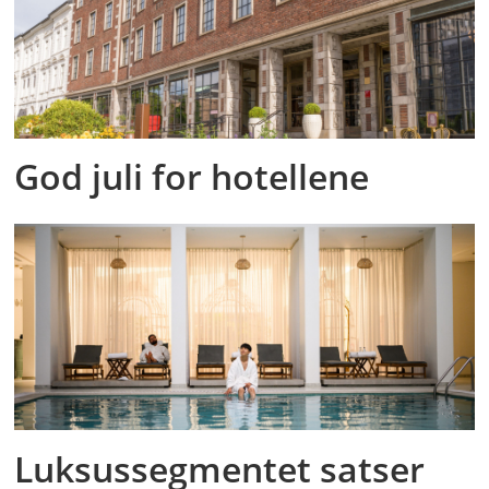
God juli for hotellene
Luksussegmentet satser