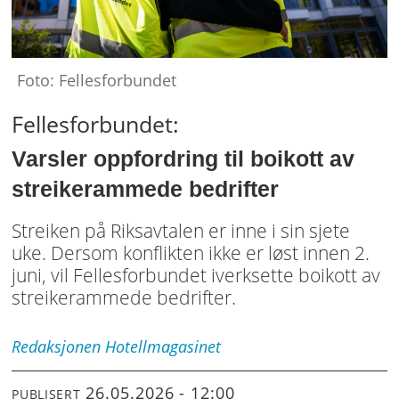
Foto: Fellesforbundet
Fellesforbundet:
Varsler oppfordring til boikott av
streikerammede bedrifter
Streiken på Riksavtalen er inne i sin sjete
uke. Dersom konflikten ikke er løst innen 2.
juni, vil Fellesforbundet iverksette boikott av
streikerammede bedrifter.
Virke
aksepterte
sykepengeforskuttering
Redaksjonen
Hotellmagasinet
og
avverget
26.05.2026 - 12:00
PUBLISERT
streik