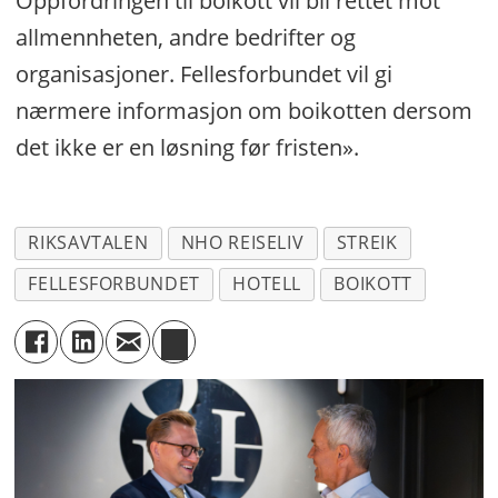
Oppfordringen til boikott vil bli rettet mot
allmennheten, andre bedrifter og
organisasjoner. Fellesforbundet vil gi
nærmere informasjon om boikotten dersom
det ikke er en løsning før fristen».
RIKSAVTALEN
NHO REISELIV
STREIK
FELLESFORBUNDET
HOTELL
BOIKOTT