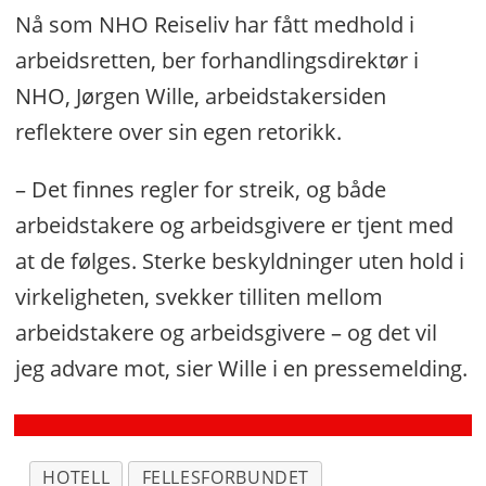
Nå som NHO Reiseliv har fått medhold i
arbeidsretten, ber forhandlingsdirektør i
NHO, Jørgen Wille, arbeidstakersiden
reflektere over sin egen retorikk.
Varslet
nytt
– Det finnes regler for streik, og både
uttak
arbeidstakere og arbeidsgivere er tjent med
med
nyinnmeldte
at de følges. Sterke beskyldninger uten hold i
medlemmer
virkeligheten, svekker tilliten mellom
–
arbeidstakere og arbeidsgivere – og det vil
stoppet
av
jeg advare mot, sier Wille i en pressemelding.
NHO
HOTELL
FELLESFORBUNDET