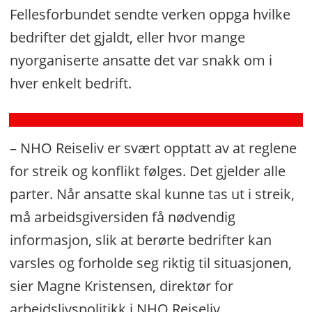
Her
Fellesforbundet sendte verken oppga hvilke
er
bedrifter det gjaldt, eller hvor mange
den
nyorganiserte ansatte det var snakk om i
nye
hver enkelt bedrift.
lønnsavtalen
– NHO Reiseliv er svært opptatt av at reglene
for streik og konflikt følges. Det gjelder alle
parter. Når ansatte skal kunne tas ut i streik,
må arbeidsgiversiden få nødvendig
informasjon, slik at berørte bedrifter kan
varsles og forholde seg riktig til situasjonen,
sier Magne Kristensen, direktør for
arbeidslivspolitikk i NHO Reiseliv.