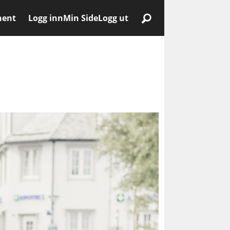
nent
Logg inn
Min Side
Logg ut