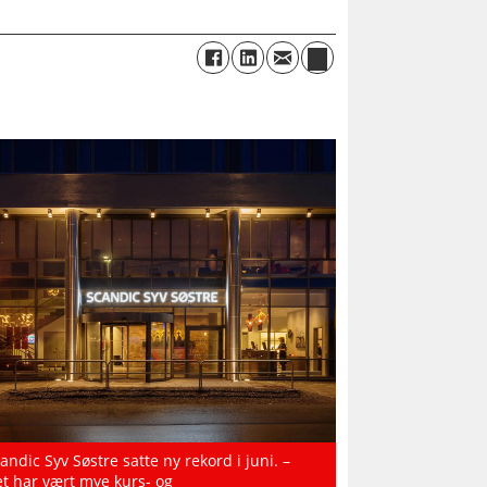
andic Syv Søstre satte ny rekord i juni. –
t har vært mye kurs- og