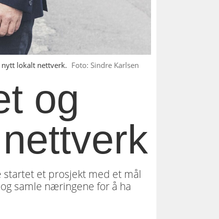
ytt lokalt nettverk.
Foto: Sindre Karlsen
et og
t nettverk
startet et prosjekt med et mål
 og samle næringene for å ha