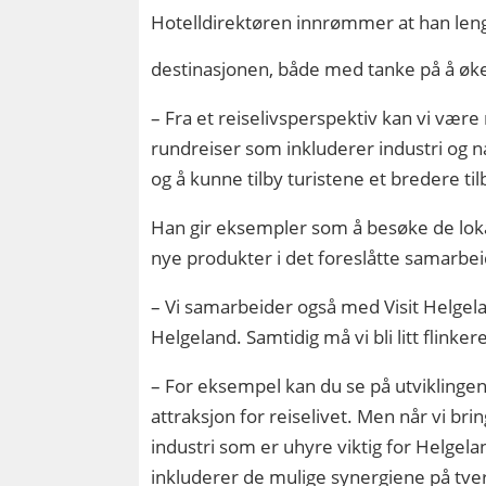
Hotelldirektøren innrømmer at han leng
destinasjonen, både med tanke på å øke t
– Fra et reiselivsperspektiv kan vi vær
rundreiser som inkluderer industri og n
og å kunne tilby turistene et bredere til
Han gir eksempler som å besøke de loka
nye produkter i det foreslåtte samarbei
– Vi samarbeider også med Visit Helgelan
Helgeland. Samtidig må vi bli litt flinkere
– For eksempel kan du se på utviklingen
attraksjon for reiselivet. Men når vi brin
industri som er uhyre viktig for Helgela
inkluderer de mulige synergiene på tve