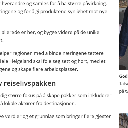
 hverandre og samles for å ha større påvirkning,
ingene og for å gi produktene synlighet mot nye
m allerede er her, og bygge videre på de unike
t.
jelper regionen med å binde næringene tettere
 Hele Helgeland skal føle seg sett og hørt, med et
ene og skape flere arbeidsplasser.
God
v reiselivspakken
Tals
på t
adig større fokus på å skape pakker som inkluderer
 lokale aktører fra destinasjonen.
e verdier og et grunnlag som bringer flere gjester