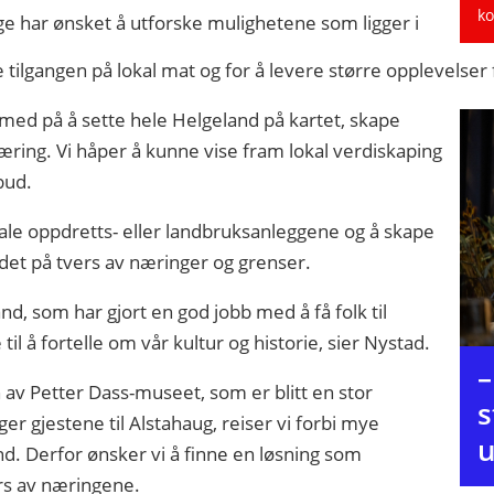
ko
e har ønsket å utforske mulighetene som ligger i
ilgangen på lokal mat og for å levere større opplevelser f
e med på å sette hele Helgeland på kartet, skape
æring. Vi håper å kunne vise fram lokal verdiskaping
bud.
le oppdretts- eller landbruksanleggene og å skape
det på tvers av næringer og grenser.
d, som har gjort en god jobb med å få folk til
 til å fortelle om vår kultur og historie, sier Nystad.
–
 av Petter Dass-museet, som er blitt en stor
s
ger gjestene til Alstahaug, reiser vi forbi mye
u
nd. Derfor ønsker vi å finne en løsning som
rs av næringene.