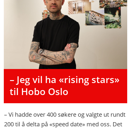
– Jeg vil ha «rising stars»
til Hobo Oslo
– Vi hadde over 400 søkere og valgte ut rundt
200 til å delta på «speed date» med oss. Det