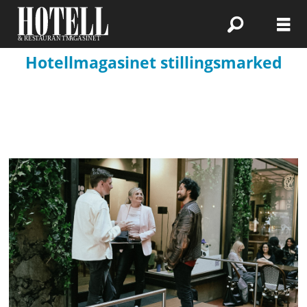
Hotellmagasinet stillingsmarked