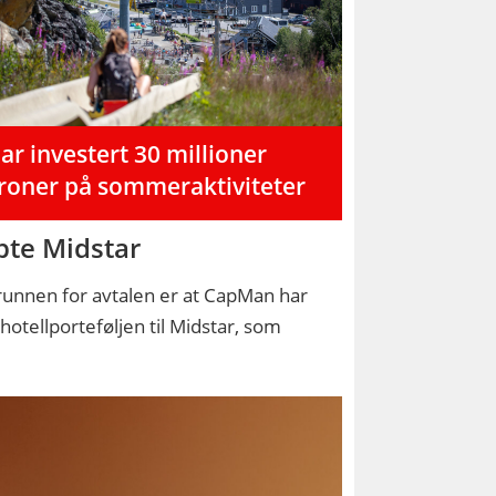
ar investert 30 millioner
roner på sommeraktiviteter
pte Midstar
unnen for avtalen er at CapMan har
 hotellporteføljen til Midstar, som