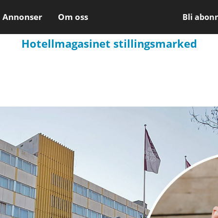
Annonser
Om oss
Bli abon
Hotellmagasinet stillingsmarked