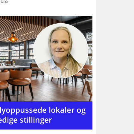
tybox
yoppussede lokaler og
edige stillinger