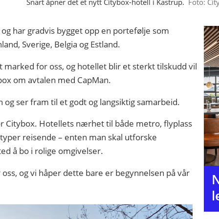
Snart åpner det et nytt Citybox-hotell i Kastrup.
Foto: Ci
6 og har gradvis bygget opp en portefølje som
land, Sverige, Belgia og Estland.
marked for oss, og hotellet blir et sterkt tilskudd vil
Citybox om avtalen med CapMan.
an og ser fram til et godt og langsiktig samarbeid.
r Citybox. Hotellets nærhet til både metro, flyplass
ke typer reisende – enten man skal utforske
ted å bo i rolige omgivelser.
ss, og vi håper dette bare er begynnelsen på vår
N
l