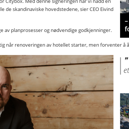
 for Citybox. Med denne signeringen har vi nådd en
 alle de skandinaviske hovedstedene, sier CEO Eivind
–
f
ge av planprosesser og nødvendige godkjenninger.
tig når renoveringen av hotellet starter, men forventer å å
e