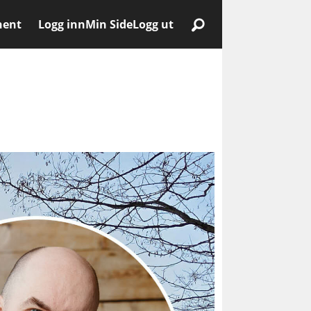
nent
Logg inn
Min Side
Logg ut