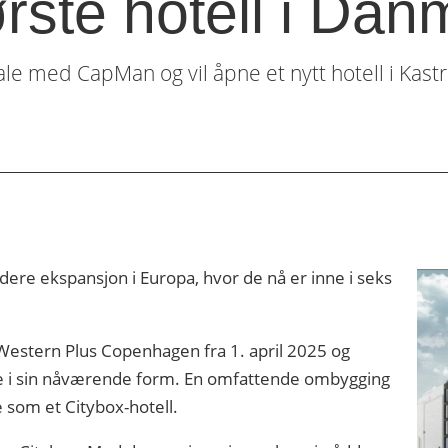
ørste hotell i Da
tale med CapMan og vil åpne et nytt hotell i Kas
videre ekspansjon i Europa, hvor de nå er inne i seks
 Western Plus Copenhagen fra 1. april 2025 og
dere i sin nåværende form. En omfattende ombygging
e som et Citybox-hotell.