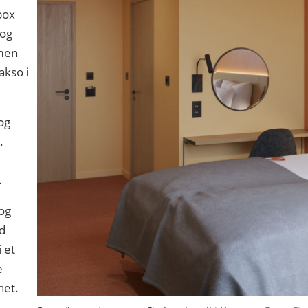
box
 og
men
akso i
og
.
.
 og
d
i et
e
het.