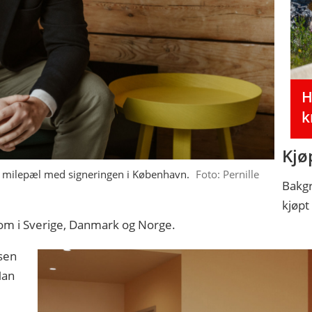
H
k
Kjø
n milepæl med signeringen i København.
Foto: Pernille
Bakgr
kjøpt
rom i Sverige, Danmark og Norge.
sen
Man