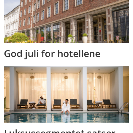
God juli for hotellene
Luksussegmentet satser