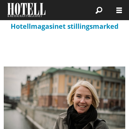
Hotellmagasinet stillingsmarked