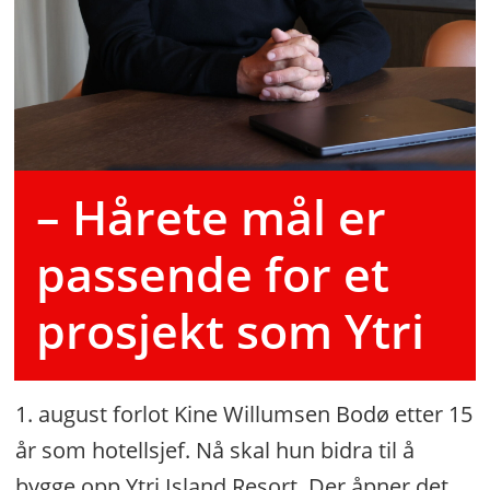
– Hårete mål er
passende for et
prosjekt som Ytri
1. august forlot Kine Willumsen Bodø etter 15
år som hotellsjef. Nå skal hun bidra til å
bygge opp Ytri Island Resort. Der åpner det