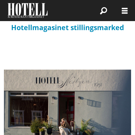
Hotellmagasinet stillingsmarked