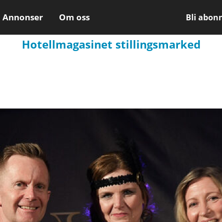
Annonser
Om oss
Bli abon
Hotellmagasinet stillingsmarked