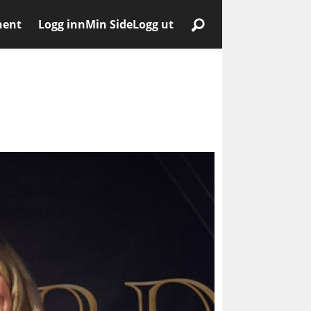
nent
Logg inn
Min Side
Logg ut