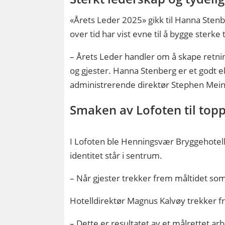
«Årets Leder 2025» gikk til Hanna Sten
over tid har vist evne til å bygge sterke
– Årets Leder handler om å skape retnin
og gjester. Hanna Stenberg er et godt ek
administrerende direktør Stephen Mein
Smaken av Lofoten til top
I Lofoten ble Henningsvær Bryggehotell k
identitet står i sentrum.
– Når gjester trekker frem måltidet som 
Hotelldirektør Magnus Kalvøy trekker f
– Dette er resultatet av et målrettet ar