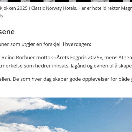
s Kjøkken 2025 i Classic Norway Hotels. Her er hotelldirektør Ma
ls
sene
oner som utgjør en forskjell i hverdagen:
ed Reine Rorbuer mottok «Årets Fagpris 2025», mens Athe
tmerkelse som hedrer innsats, lagånd og evnen til å skap
len. De som hver dag skaper gode opplevelser for både gj