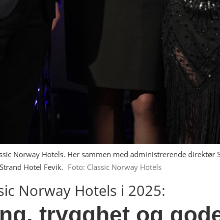
Classic Norway Hotels. Her sammen med administrerende direktør 
Strand Hotel Fevik.
Foto: Classic Norway Hotels
ssic Norway Hotels i 2025:
ing, trygghet og god