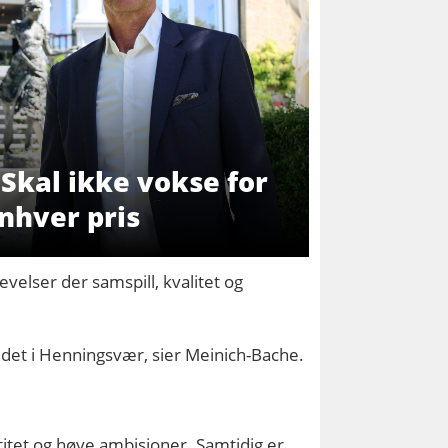
 Skal ikke vokse for
nhver pris
velser der samspill, kvalitet og
r det i Henningsvær, sier Meinich-Bache.
ntitet og høye ambisjoner. Samtidig er