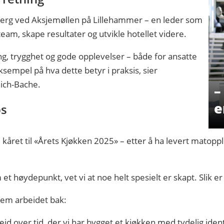
berg ved Aksjemøllen på Lillehammer – en leder som
 team, skape resultater og utvikle hotellet videre.
g, trygghet og gode opplevelser – både for ansatte
sempel på hva dette betyr i praksis, sier
ich-Bache.
–
e
ps
året til «Årets Kjøkken 2025» – etter å ha levert matopple
et høydepunkt, vet vi at noe helt spesielt er skapt. Slik e
rem arbeidet bak:
beid over tid, der vi har bygget et kjøkken med tydelig ide