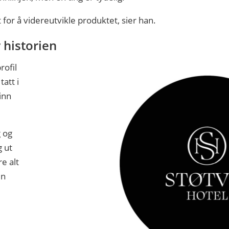
et for å videreutvikle produktet, sier han.
 historien
rofil
tatt i
 inn
g og
g ut
e alt
en