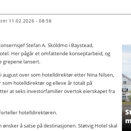
11.02.2026 - 08:58
TERT
konsernsjef Stefan A. Sköldmo i Baystead,
Hotel. Her pågår et omfattende konseptarbeid, og
ge grepene lansert.
 i august over som hotelldirektør etter Nina Nilsen,
 som hotelldirektør og elleve år totalt på
er at seks investorfamilier overtok eierskapet fra
S
forteller hotelldirektøren.
m
ønsker å satse på destinasjonen. Støtvig Hotel skal