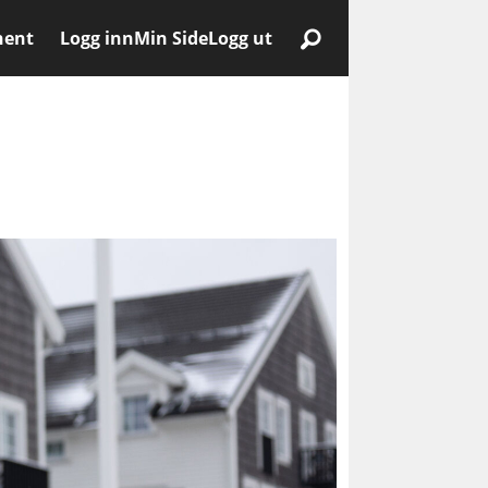
nent
Logg inn
Min Side
Logg ut