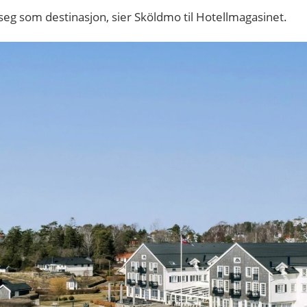
seg som destinasjon, sier Sköldmo til Hotellmagasinet.