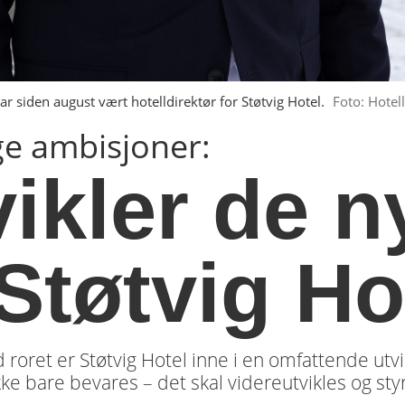
ar siden august vært hotelldirektør for Støtvig Hotel.
Foto: Hotel
ige ambisjoner:
vikler de n
Støtvig Ho
 roret er Støtvig Hotel inne i en omfattende utv
 ikke bare bevares – det skal videreutvikles og s