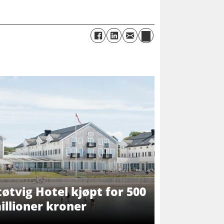
tøtvig Hotel kjøpt for 500
illioner kroner