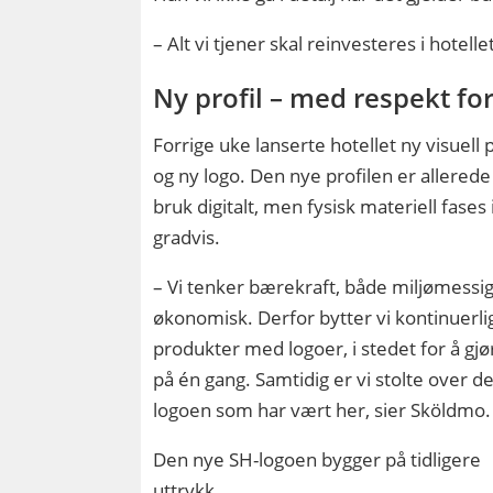
– Alt vi tjener skal reinvesteres i hotell
Ny profil – med respekt for
Forrige uke lanserte hotellet ny visuell p
og ny logo. Den nye profilen er allerede 
bruk digitalt, men fysisk materiell fases
gradvis.
– Vi tenker bærekraft, både miljømessi
økonomisk. Derfor bytter vi kontinuerli
produkter med logoer, i stedet for å gjør
på én gang. Samtidig er vi stolte over d
logoen som har vært her, sier Sköldmo.
Den nye SH-logoen bygger på tidligere
uttrykk.