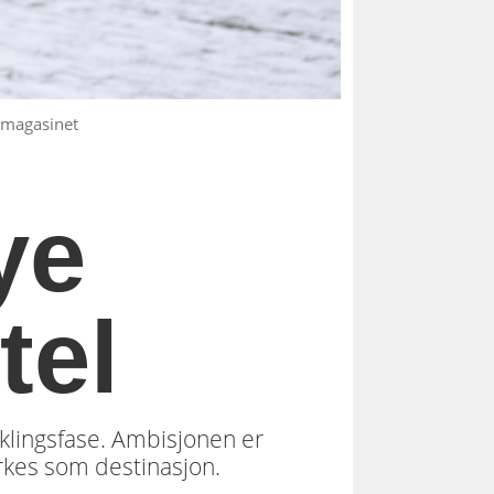
lmagasinet
ye
tel
iklingsfase. Ambisjonen er
tyrkes som destinasjon.