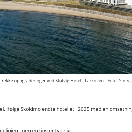
rekke oppgraderinger ved Støtvig Hotel i Larkollen.
Foto: Støtvi
tel. Ifølge Sköldmo endte hotellet i 2025 med en omsetnin
unnlinjen, men en ting er tydelig.