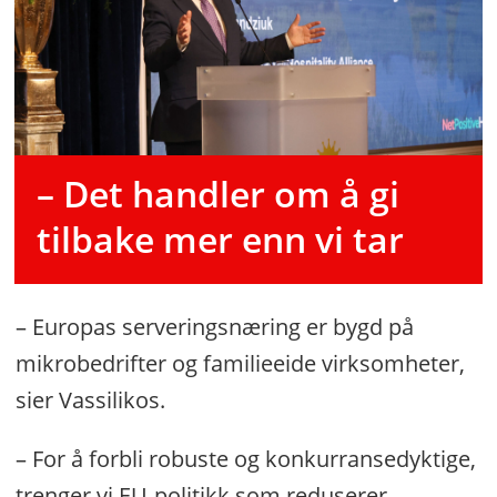
– Det handler om å gi
tilbake mer enn vi tar
– Europas serveringsnæring er bygd på
mikrobedrifter og familieeide virksomheter,
sier Vassilikos.
– For å forbli robuste og konkurransedyktige,
trenger vi EU-politikk som reduserer