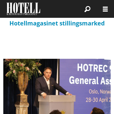
Hotellmagasinet stillingsmarked