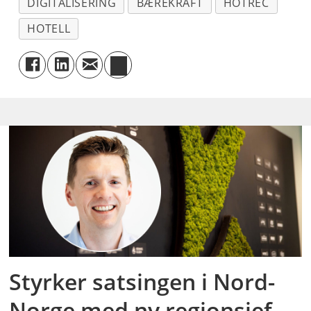
DIGITALISERING
BÆREKRAFT
HOTREC
HOTELL
Styrker satsingen i Nord-
Norge med ny regionsjef