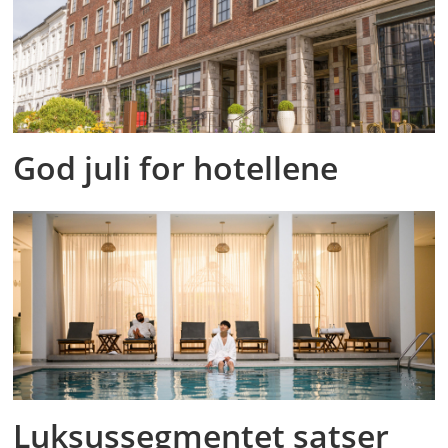
God juli for hotellene
Luksussegmentet satser