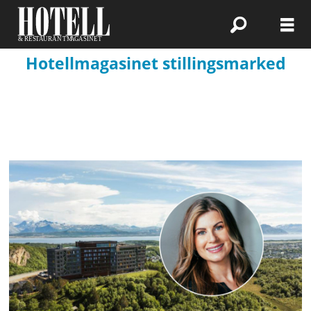
Hotellmagasinet stillingsmarked