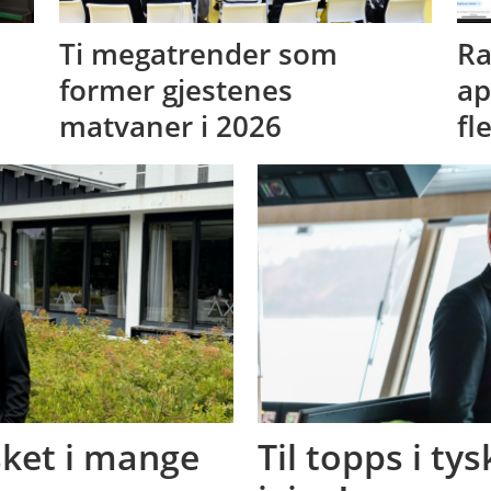
Ti megatrender som
Ra
former gjestenes
ap
matvaner i 2026
fl
nsket i mange
Til topps i ty