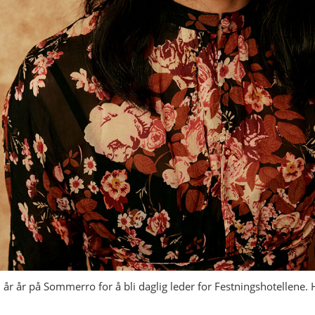
 år år på Sommerro for å bli daglig leder for Festningshotellene. Hu