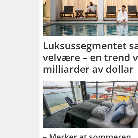
Luksussegmentet sa
velvære – en trend 
milliarder av dollar
– Merker at sommeren