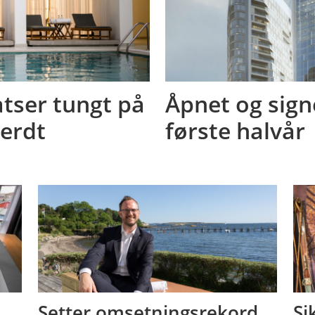
tser tungt på
Åpnet og signe
verdt
første halvår
Setter omsetningsrekord,
Si