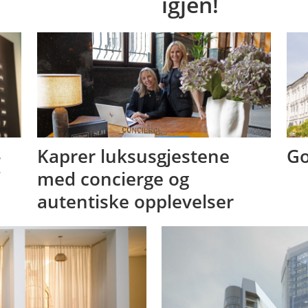
igjen!
-
Kaprer luksusgjestene
Go
med concierge og
autentiske opplevelser