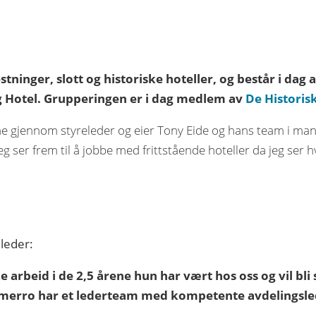
stninger, slott og historiske hoteller, og består i da
g Hotel. Grupperingen er i dag medlem av
De Historis
lene gjennom styreleder og eier Tony Eide og hans team i ma
eg ser frem til å jobbe med frittstående hoteller da jeg ser 
 leder:
e arbeid i de 2,5 årene hun har vært hos oss og vil bli
merro har et lederteam med kompetente avdelingslede