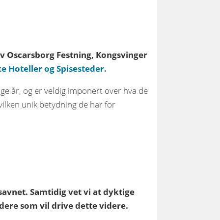
g av Oscarsborg Festning, Kongsvinger
ke Hoteller og Spisesteder.
nge år, og er veldig imponert over hva de
hvilken unik betydning de har for
 savnet. Samtidig vet vi at dyktige
re som vil drive dette videre.