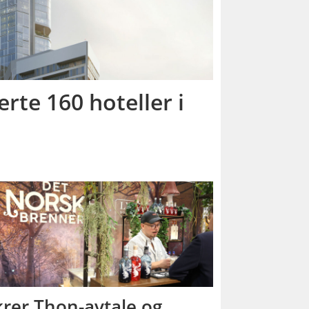
rte 160 hoteller i
krer Thon-avtale og