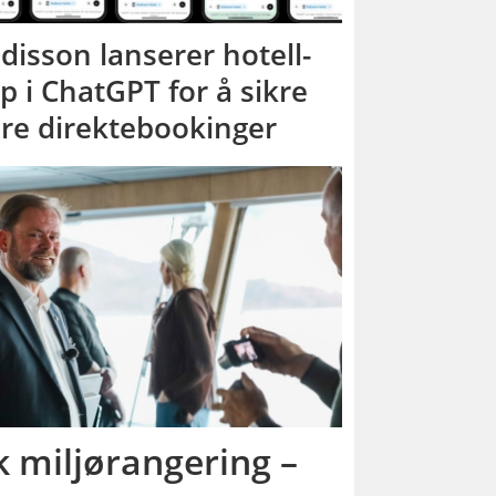
disson lanserer hotell-
p i ChatGPT for å sikre
ere direktebookinger
sk miljørangering –