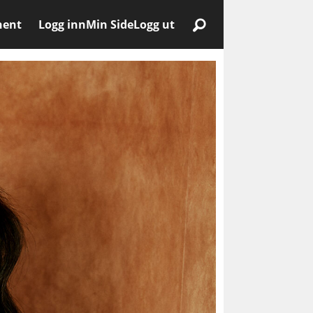
nent
Logg inn
Min Side
Logg ut