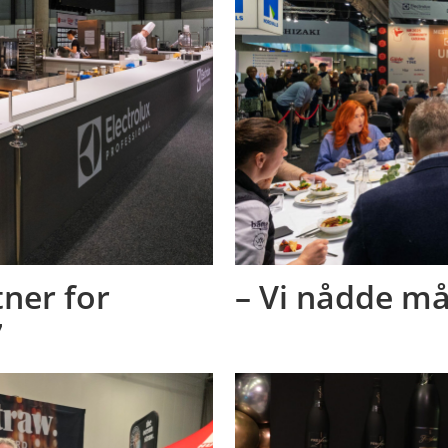
tner for
– Vi nådde må
7