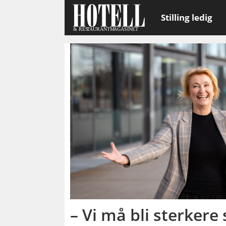
Stilling ledig
Emne:
umami
arena
– Vi må bli sterker