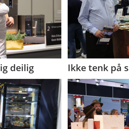
ig deilig
Ikke tenk på 