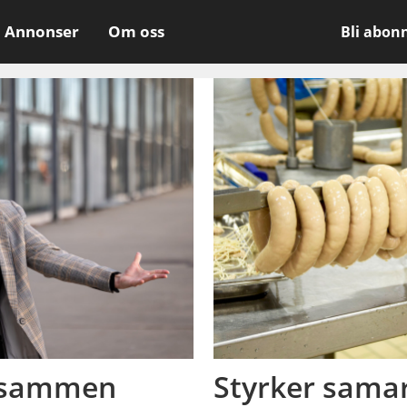
Annonser
Om oss
Bli abon
e sammen
Styrker samar