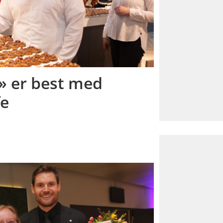
» er best med
fe