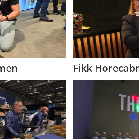
imen
Fikk Horecab