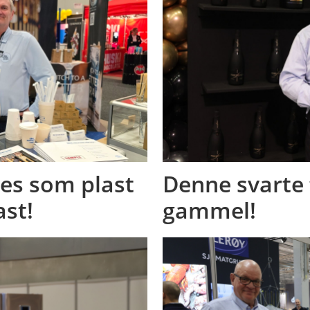
les som plast
Denne svarte 
ast!
gammel!