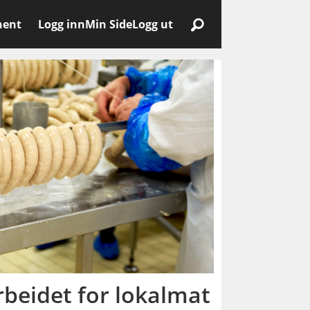
nent
Logg inn
Min Side
Logg ut
beidet for lokalmat