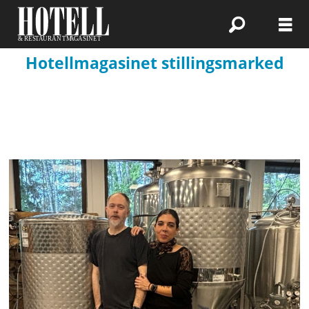
Hotellmagasinet stillingsmarked