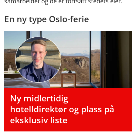
samarbeidet og de er fortsatt stedets eier.
En ny type Oslo-ferie
Ny midlertidig
hotelldirektør og plass på
eksklusiv liste