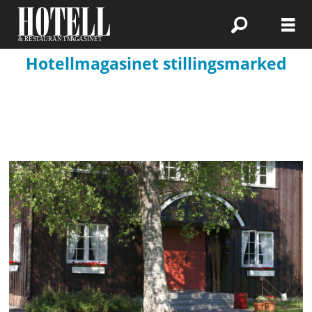
Hotellmagasinet stillingsmarked