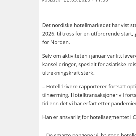
Det nordiske hotellmarkedet har vist 
2026, til tross for en utfordrende start
for Norden.
Selv om aktiviteten i januar var litt la
kanselleringer, spesielt for asiatiske r
tiltrekningskraft sterk.
– Hotelldrivere rapporterer fortsatt op
tilnærming. Hotelltransaksjoner vil fort
tid enn det vi har erfart etter pandemie
Han er ansvarlig for hotellsegmentet i 
– De smarte pengene vil ha gode hotell