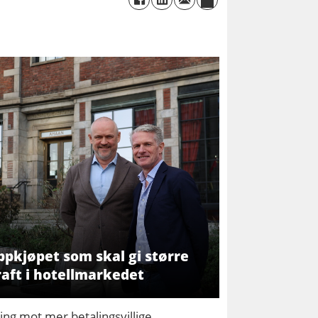
ppkjøpet som skal gi større
aft i hotellmarkedet
ng mot mer betalingsvillige