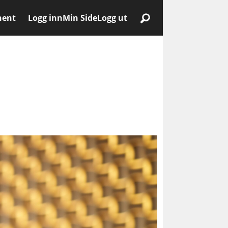
nent
Logg inn
Min Side
Logg ut