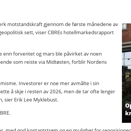
sterk motstandskraft gjennom de første månedene av
, geopolitisk sett, viser CBREs hotellmarkedsrapport
vere enn forventet og mars ble påvirket av noen
eisende som reiste via Midtøsten, forblir Nordens
timisme. Investorer er noe mer avmålte i sin
sette å skje i resten av 2026, men de tar ofte lenger
n, sier Erik Lee Myklebust.
O
kr
CBRE.
er, med god kontantstrøm og en mulighet for reposisjoneri