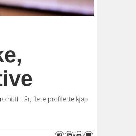
ke,
tive
hittil i år; flere profilerte kjøp