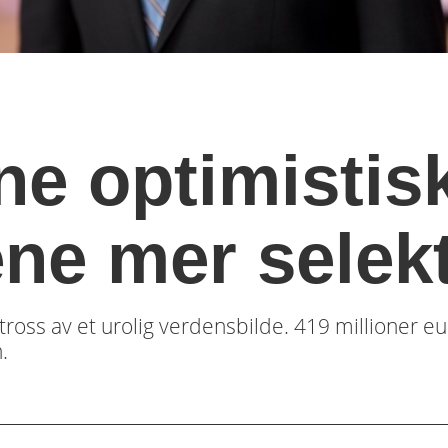
ne optimistis
ene mer selek
 tross av et urolig verdensbilde. 419 millioner euro 
.