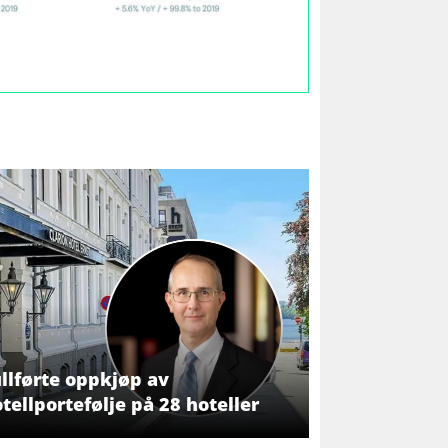
llførte oppkjøp av
tellportefølje på 28 hoteller