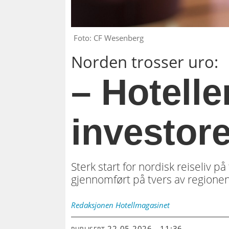
Foto: CF Wesenberg
Norden trosser uro:
– Hotelle
investor
Sterk start for nordisk reiseliv på
gjennomført på tvers av regionen
Redaksjonen
Hotellmagasinet
22.05.2026 - 11:36
PUBLISERT