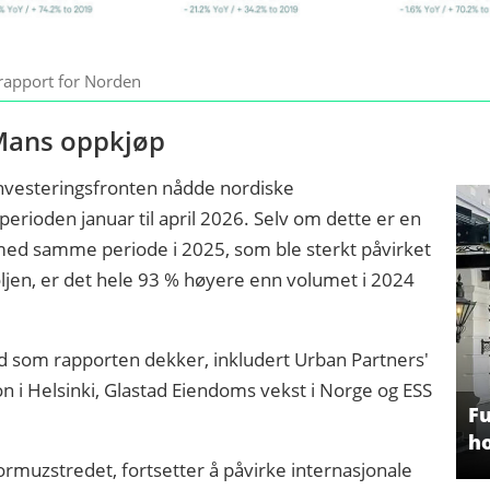
rapport for Norden
Mans oppkjøp
investeringsfronten nådde nordiske
 perioden januar til april 2026. Selv om dette er en
ed samme periode i 2025, som ble sterkt påvirket
jen, er det hele 93 % høyere enn volumet i 2024
nd som rapporten dekker, inkludert Urban Partners'
 i Helsinki, Glastad Eiendoms vekst i Norge og ESS
Fu
ho
 Hormuzstredet, fortsetter å påvirke internasjonale