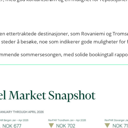
l
oen ettertraktede destinasjoner, som Rovaniemi og Tromsø
ve steder å besøke, noe som indikerer gode muligheter for
ommende sommersesongen, med solide bookingtall rapport