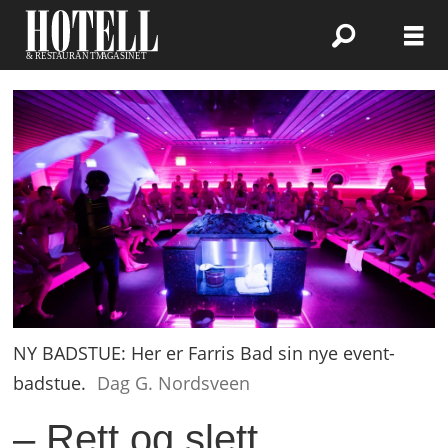
NY BADSTUE: Her er Farris Bad sin nye event-
badstue.
Dag G. Nordsveen
– Rett og slett