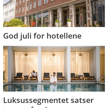
God juli for hotellene
Luksussegmentet satser