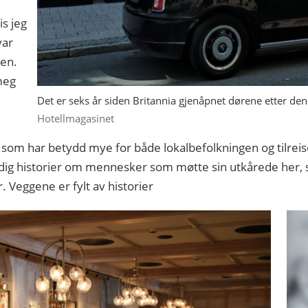
is jeg
var
men.
 meg
Det er seks år siden Britannia gjenåpnet dørene etter de
Hotellmagasinet
hus som har betydd mye for både lokalbefolkningen og tilre
tadig historier om mennesker som møtte sin utkårede her, s
. Veggene er fylt av historier