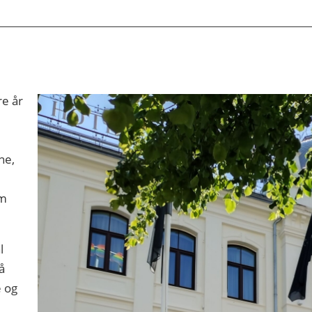
re år
ne,
om
l
å
e og