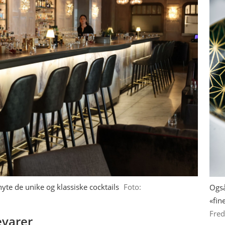
yte de unike og klassiske cocktails
Foto:
Også
«fin
Fred
evarer