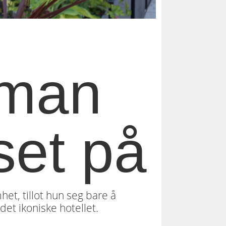
 man
set på
het, tillot hun seg bare å
et ikoniske hotellet.