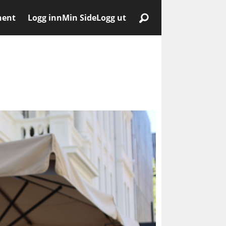
nent
Logg inn
Min Side
Logg ut