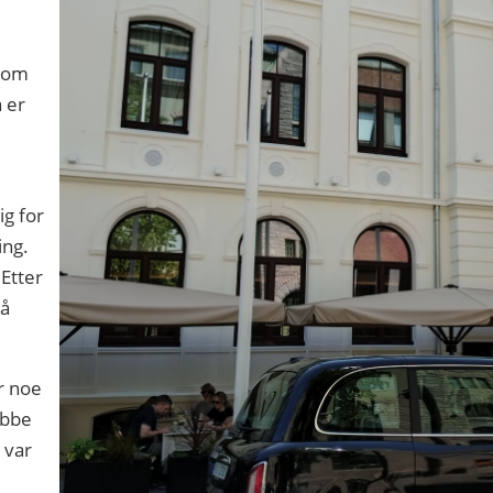
 som
 er
ig for
ing.
 Etter
 å
er noe
obbe
 var