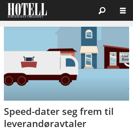
Emne:
tine
Speed-dater seg frem til
leverandøravtaler