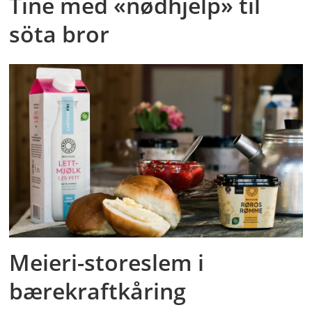
Tine med «nødhjelp» til
söta bror
Meieri-storeslem i
bærekraftkåring