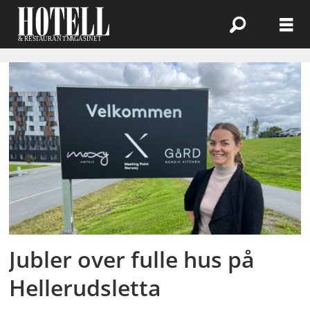
Emne:
stine
engen
Jubler over fulle hus på
Hellerudsletta