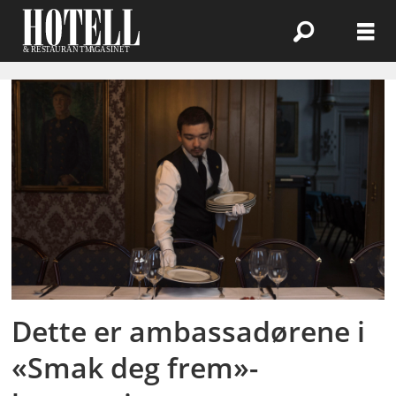
Emne:
restaurant-
og
matfag
Dette er ambassadørene i
«Smak deg frem»-