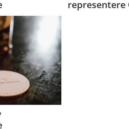
e
representere 
y
e