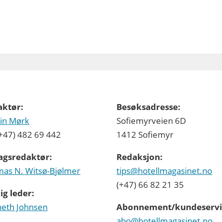
aktør:
Besøksadresse:
in Mørk
Sofiemyrveien 6D
 (+47) 482 69 442
1412 Sofiemyr
agsredaktør:
Redaksjon:
as N. Witsø-Bjølmer
tips@hotellmagasinet.no
(+47) 66 82 21 35
ig leder:
eth Johnsen
Abonnement/kundeservi
abo@hotellmagasinet.no