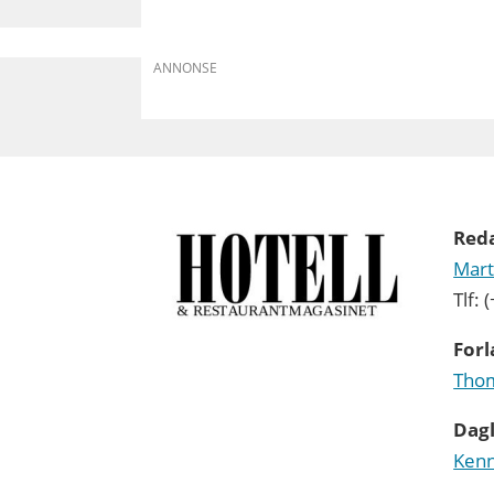
ANNONSE
Red
Mart
Tlf:
Forl
Thom
Dagl
Kenn