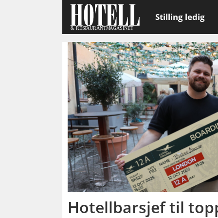
Stilling ledig
Emne:
cocktailkonkurranse
Hotellbarsjef til top