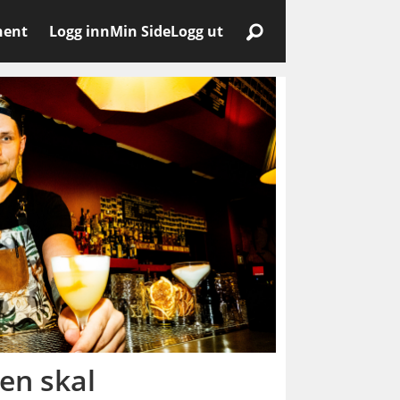
nent
Logg inn
Min Side
Logg ut
en skal