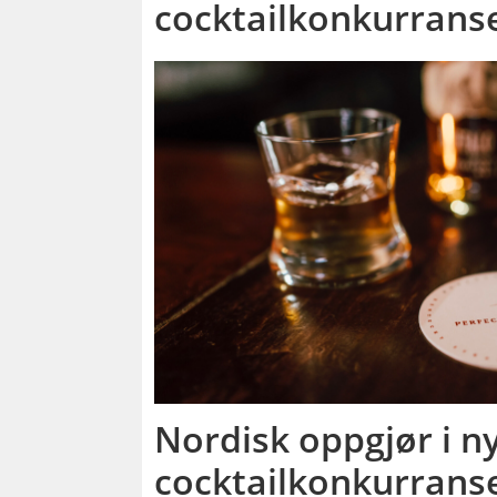
cocktailkonkurrans
Nordisk oppgjør i n
cocktailkonkurrans