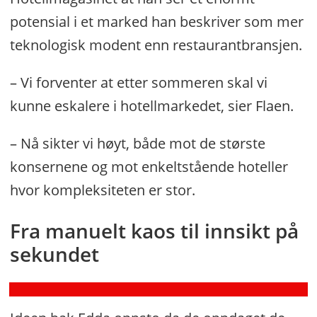
potensial i et marked han beskriver som mer
teknologisk modent enn restaurantbransjen.
– Vi forventer at etter sommeren skal vi
kunne eskalere i hotellmarkedet, sier Flaen.
–
Vi
– Nå sikter vi høyt, både mot de største
kan
konsernene og mot enkeltstående hoteller
gjøre
hvor kompleksiteten er stor.
15.000
justeringer
Fra manuelt kaos til innsikt på
i
sekundet
uken