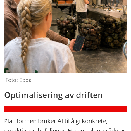
Forstå
problemet.
Bruk
KI.
Foto: Edda
I
den
Optimalisering av driften
rekkefølgen.
Plattformen bruker AI til å gi konkrete,
proaktive anbefalinger. Et sentralt område er