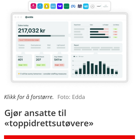
En
sulten
Klikk for å forstørre.
Foto: Edda
leder
i
Gjør ansatte til
kontinuerlig
«toppidrettsutøvere»
utvikling