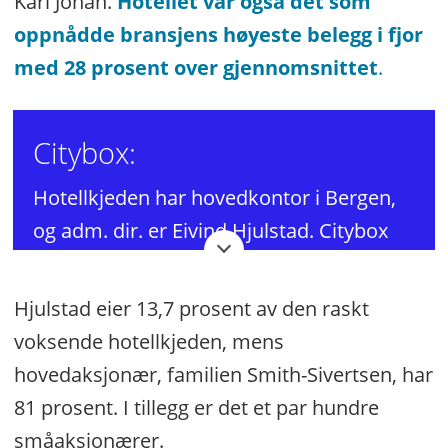
Karl Johan.
Hotellet var også det som
oppnådde bransjens høyeste belegg i fjor
med 28 prosent over gjennomsnittet
.
Citybox:
Hotellkjeden har hovedkontor i Bergen,
og adm. dir. er Eivind Hjulstad. Citybox
har seks hoteller, og store
vekstambisjoner.
Hjulstad eier 13,7 prosent av den raskt
voksende hotellkjeden, mens
hovedaksjonær, familien Smith-Sivertsen, har
81 prosent. I tillegg er det et par hundre
småaksjonærer.