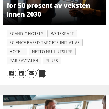
for 50 prosent av veksten
utslipp – “Forest, Land and
innen 2030
Agriculture”) med 39 prosent innen
2033 fra basisår 2023**, samt sikre at
ingen avskoging skjer i tilknytning til
SCANDIC HOTELS
BÆREKRAFT
primære råvarekategorier med
SCIENCE BASED TARGETS INITIATIVE
avskogingsrisiko innen 31. desember
HOTELL
NETTO NULLUTSLIPP
2025.
PARISAVTALEN
PLUSS
Scandic forplikter seg til å redusere
scope 3-utslipp (ikke-FLAG) av
klimagasser med 61 prosent per SEK i
verdiskaping innen 2033, med 2023
som basisår.
Innen 2050