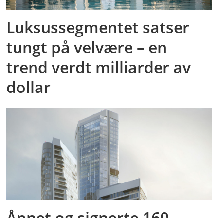
Luksussegmentet satser
tungt på velvære – en
trend verdt milliarder av
dollar
Åpnet og signerte 160