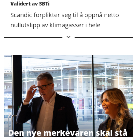
Validert av SBTi
Scandic forplikter seg til å oppnå netto
nullutslipp av klimagasser i hele
verdikjeden senest innen 2050.
Innen 2033
Scandic forplikter seg til å redusere
absolutte scope 1- og scope 2-utslipp
av klimagasser med 55 prosent innen
2033, med 2023 som basisår*.
Scandic forplikter seg til å redusere
absolutte scope 3-utslipp knyttet til
Den nye merkevaren skal stå
arealbruk og landbruk (såkalte FLAG-