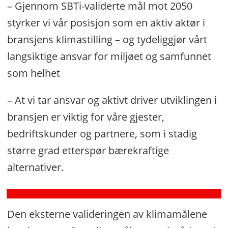
– Gjennom SBTi-validerte mål mot 2050
styrker vi vår posisjon som en aktiv aktør i
bransjens klimastilling – og tydeliggjør vårt
langsiktige ansvar for miljøet og samfunnet
som helhet
– At vi tar ansvar og aktivt driver utviklingen i
Scandic
bransjen er viktig for våre gjester,
Norge
bedriftskunder og partnere, som i stadig
skrur
ned
større grad etterspør bærekraftige
forbruket
alternativer.
betraktelig
Den eksterne valideringen av klimamålene