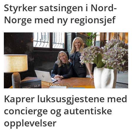
Styrker satsingen i Nord-
SEK i verdiskaping innen 2050 fra
Norge med ny regionsjef
basisår 2023.
* Målavgrensningen omfatter
arealrelaterte utslipp og opptak fra
biogene innsatsfaktorer. ** Målet
inkluderer FLAG-relaterte utslipp og
opptak.
Kaprer luksusgjestene med
concierge og autentiske
opplevelser