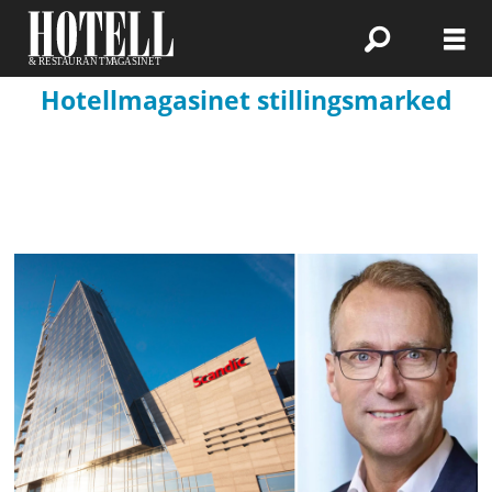
Hotellmagasinet stillingsmarked