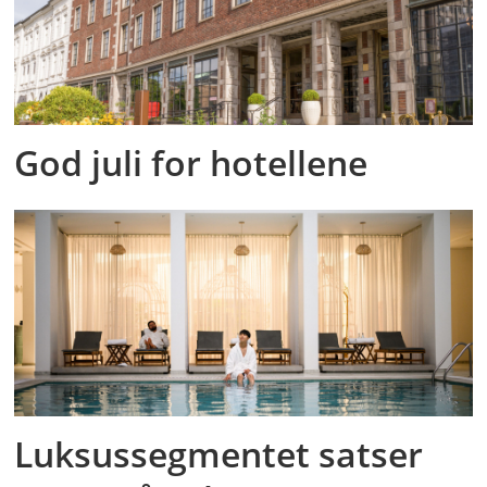
God juli for hotellene
Luksussegmentet satser