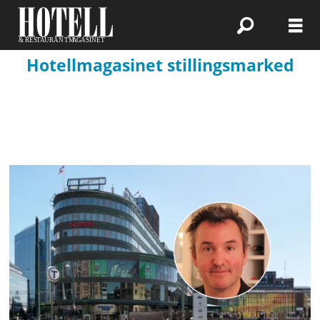
Hotellmagasinet stillingsmarked