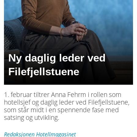
Ny daglig leder ved
Filefjellstuene
1. februar tiltrer Anna Fehrm i rollen som
hotellsjef og daglig leder ved Filefjellstuene,
som står midt i en spennende fase med
satsing og utvikling.
Redaksjonen
Hotellmagasinet