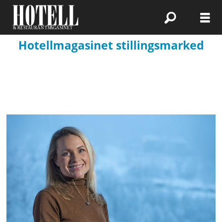
Hotellmagasinet stillingsmarked