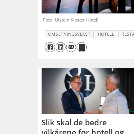
Foto: Utstein Kloster Hotell
OMSETNINGSVEKST
HOTELL
REST
Slik skal de bedre
vilkårene for hotell og