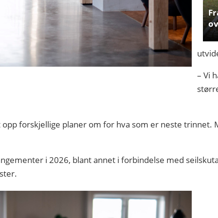
Fr
ov
utvid
– Vi 
størr
t opp forskjellige planer om for hva som er neste trinnet. 
.
ngementer i 2026, blant annet i forbindelse med seilskuta 
ster.