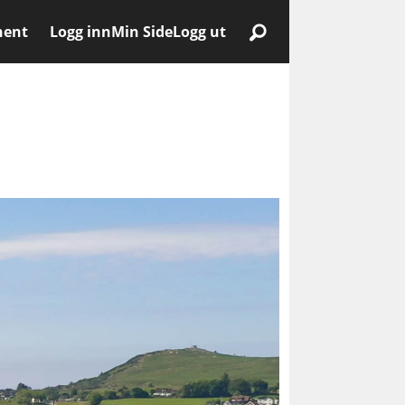
nent
Logg inn
Min Side
Logg ut