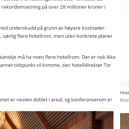
ekordomsetning på over 28 millioner kroner i
4 med underskudd på grunn av høyere kostnader.
e, særlig flere hotellrom, men uten konkrete planer
vi kanskje må ha noen flere hotellrom. Det er nok ikke
 annet tidspunkt vil komme, sier hotelldirektør Tor
Hote
kkenet er nesten doblet i areal, og konferanserom er
Klos