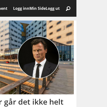
nent
Logg inn
Min Side
Logg ut
 går det ikke helt