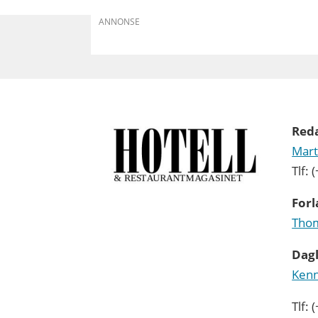
ANNONSE
Red
Mart
Tlf:
Forl
Thom
Dagl
Kenn
Tlf: