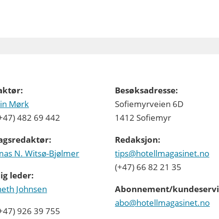
aktør:
Besøksadresse:
in Mørk
Sofiemyrveien 6D
 (+47) 482 69 442
1412 Sofiemyr
agsredaktør:
Redaksjon:
as N. Witsø-Bjølmer
tips@hotellmagasinet.no
(+47) 66 82 21 35
ig leder:
eth Johnsen
Abonnement/kundeservi
abo@hotellmagasinet.no
 (+47) 926 39 755