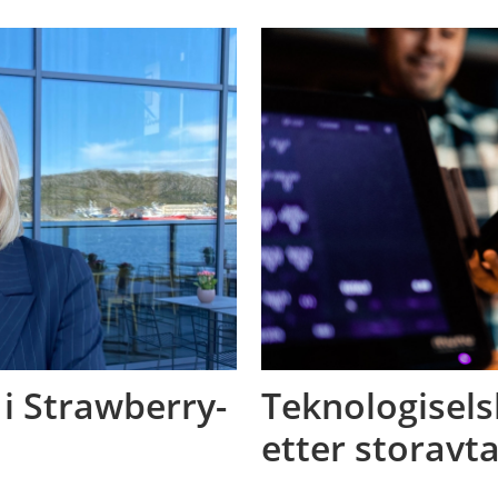
 i Strawberry-
Teknologisel
etter storavt