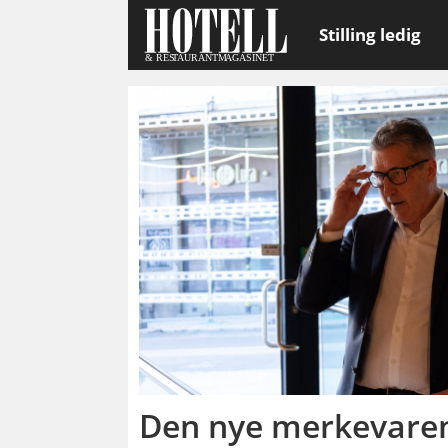
Stilling ledig
Emne:
scandic
go
Den nye merkevaren 