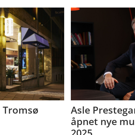
 i Tromsø
Asle Prestega
åpnet nye mul
2025