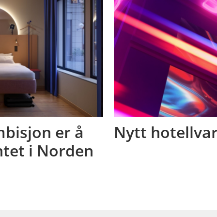
mbisjon er å
Nytt hotellva
tet i Norden