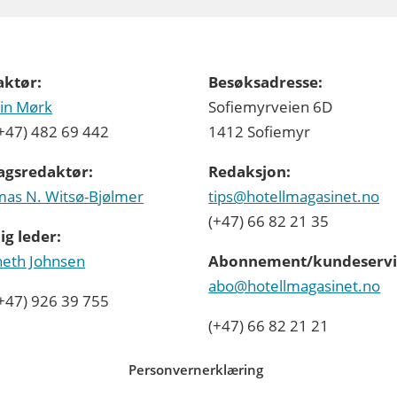
aktør:
Besøksadresse:
in Mørk
Sofiemyrveien 6D
 (+47) 482 69 442
1412 Sofiemyr
agsredaktør:
Redaksjon:
as N. Witsø-Bjølmer
tips@hotellmagasinet.no
(+47) 66 82 21 35
ig leder:
eth Johnsen
Abonnement/kundeservi
abo@hotellmagasinet.no
 (+47) 926 39 755
(+47) 66 82 21 21
Personvernerklæring