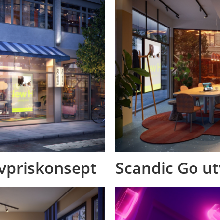
avpriskonsept
Scandic Go ut