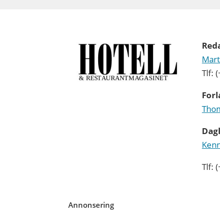
Red
Mart
Tlf:
Forl
Thom
Dagl
Kenn
Tlf:
Annonsering