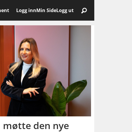
nent
Logg inn
Min Side
Logg ut
i møtte den nye