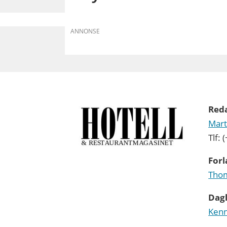
ANNONSE
Red
Mart
Tlf:
Forl
Thom
Dagl
Kenn