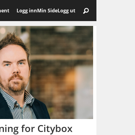
nent
Logg inn
Min Side
Logg ut
ing for Citybox