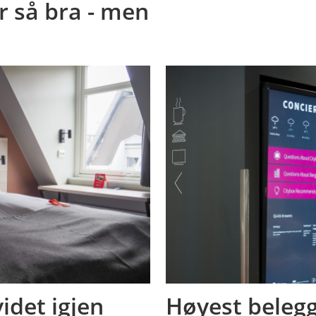
 så bra - men
idet igjen
Høyest belegg