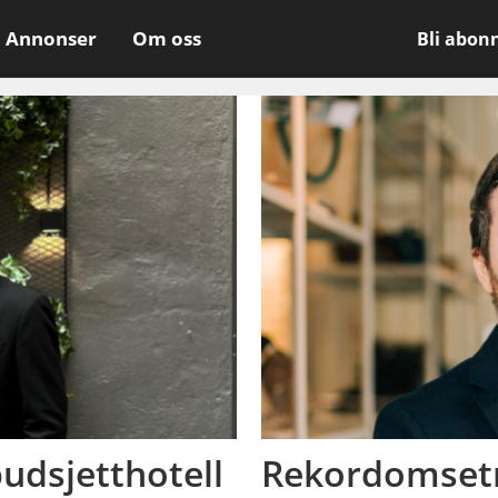
Annonser
Om oss
Bli abon
udsjetthotell
Rekordomsetn