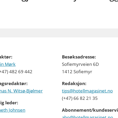
aktør:
Besøksadresse:
in Mørk
Sofiemyrveien 6D
 (+47) 482 69 442
1412 Sofiemyr
agsredaktør:
Redaksjon:
as N. Witsø-Bjølmer
tips@hotellmagasinet.no
(+47) 66 82 21 35
ig leder:
eth Johnsen
Abonnement/kundeservi
abo@hotellmagasinet.no